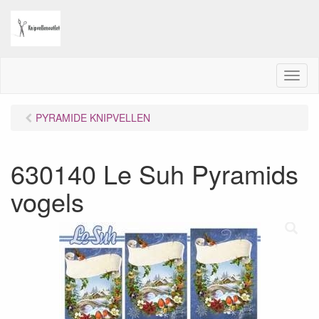
M
e
n
PYRAMIDE KNIPVELLEN
u
630140 Le Suh Pyramids
vogels