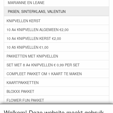
MARIANNE EN LEANE
PASEN, SINTERKLAAS, VALENTIJN
KNIPVELLEN KERST
10 A4 KNIPVELLEN ALGEMEEN €2,00
10 A4 KNIPVELLEN KERST €2,00
10 A5 KNIPVELLEN €1,00
PAKKETTEN MET KNIPVELLEN
SET MET 8 A4 KNIPVELLEN € 0,99 PER SET
COMPLEET PAKKET OM 1 KAART TE MAKEN
KAARTPAKKETTEN
BLOXXX PAKKET
FLOWER FUN PAKKET
***GROEP 06*** TAPE/LIJM SNIJMALLEN STEMPELS
Welkom! Deze website maakt gebruik