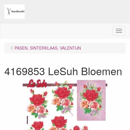
M
e
n
PASEN, SINTERKLAAS, VALENTIJN
u
4169853 LeSuh Bloemen