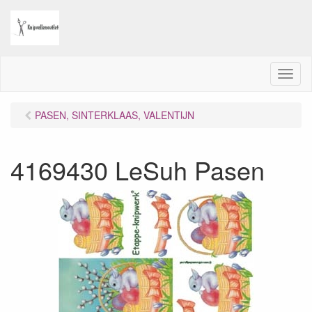
M
e
n
PASEN, SINTERKLAAS, VALENTIJN
u
4169430 LeSuh Pasen