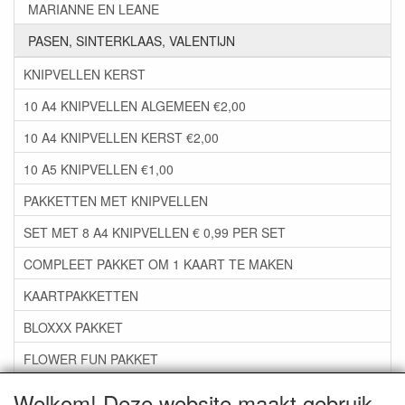
MARIANNE EN LEANE
PASEN, SINTERKLAAS, VALENTIJN
KNIPVELLEN KERST
10 A4 KNIPVELLEN ALGEMEEN €2,00
10 A4 KNIPVELLEN KERST €2,00
10 A5 KNIPVELLEN €1,00
PAKKETTEN MET KNIPVELLEN
SET MET 8 A4 KNIPVELLEN € 0,99 PER SET
COMPLEET PAKKET OM 1 KAART TE MAKEN
KAARTPAKKETTEN
BLOXXX PAKKET
FLOWER FUN PAKKET
***GROEP 06*** TAPE/LIJM SNIJMALLEN STEMPELS
Welkom! Deze website maakt gebruik