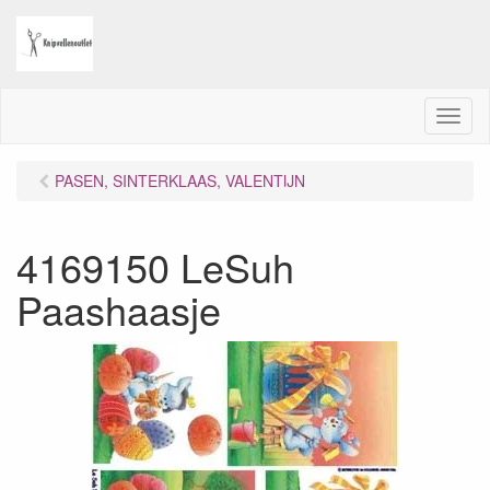
M
e
n
PASEN, SINTERKLAAS, VALENTIJN
u
4169150 LeSuh
Paashaasje