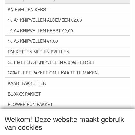
KNIPVELLEN KERST
10 A4 KNIPVELLEN ALGEMEEN €2,00
10 A4 KNIPVELLEN KERST €2,00
10 A5 KNIPVELLEN €1,00
PAKKETTEN MET KNIPVELLEN
SET MET 8 A4 KNIPVELLEN € 0,99 PER SET
COMPLEET PAKKET OM 1 KAART TE MAKEN
KAARTPAKKETTEN
BLOXXX PAKKET
FLOWER FUN PAKKET
***GROEP 06*** TAPE/LIJM SNIJMALLEN STEMPELS
Welkom! Deze website maakt gebruik
van cookies
***GROEP 07*** KAARTEN +SCRAP TOEBEHOREN