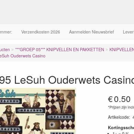
ummer:
Verzendkosten 2026
Aanmelden Nieuwsbrief
Lever
ucten
***GROEP 05*** KNIPVELLEN EN PAKKETTEN
KNIPVELLE
eSuh Ouderwets Casino
95 LeSuh Ouderwets Casin
€
0.50
*Prijzen zijn inc
Artikelcode
:
Kortingssc
1+ = 0 %