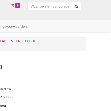
0
Zoeken
ingsvoorwaarden.
N ALGEMEEN
LESUH
o
lusief btw
4169895
hema