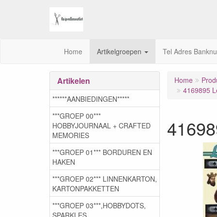
Home
Artikelgroepen
Tel Adres Bankn
Artikelen
Home
Prod
4169895 L
******AANBIEDINGEN*****
***GROEP 00***
41698
HOBBYJOURNAAL + CRAFTED
MEMORIES
***GROEP 01*** BORDUREN EN
HAKEN
***GROEP 02*** LINNENKARTON,
KARTONPAKKETTEN
***GROEP 03***,HOBBYDOTS,
SPARKLES