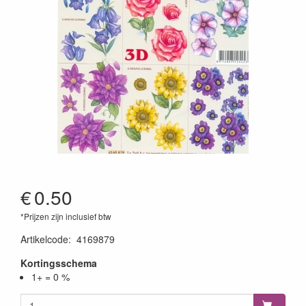
€
0.50
*Prijzen zijn inclusief btw
Artikelcode
:
4169879
Kortingsschema
1+ = 0 %