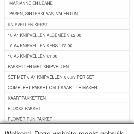
MARIANNE EN LEANE
PASEN, SINTERKLAAS, VALENTIJN
KNIPVELLEN KERST
10 A4 KNIPVELLEN ALGEMEEN €2,00
10 A4 KNIPVELLEN KERST €2,00
10 A5 KNIPVELLEN €1,00
PAKKETTEN MET KNIPVELLEN
SET MET 8 A4 KNIPVELLEN € 0,99 PER SET
COMPLEET PAKKET OM 1 KAART TE MAKEN
KAARTPAKKETTEN
BLOXXX PAKKET
FLOWER FUN PAKKET
***GROEP 06*** TAPE/LIJM SNIJMALLEN STEMPELS
Welkom! Deze website maakt gebruik