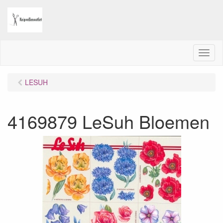
M
e
n
LESUH
u
4169879 LeSuh Bloemen