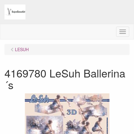
M
e
n
LESUH
u
4169780 LeSuh Ballerina
´s