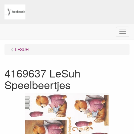
M
e
n
LESUH
u
4169637 LeSuh
Speelbeertjes