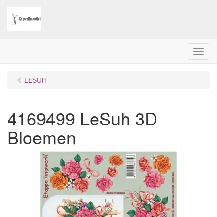
M
e
n
LESUH
u
4169499 LeSuh 3D
Bloemen