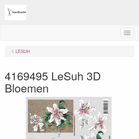
M
e
n
LESUH
u
4169495 LeSuh 3D
Bloemen