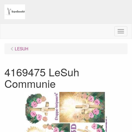
M
e
n
LESUH
u
4169475 LeSuh
Communie