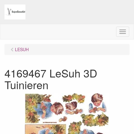
M
e
n
LESUH
u
4169467 LeSuh 3D
Tuinieren