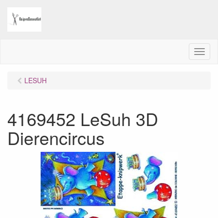
M
e
n
LESUH
u
4169452 LeSuh 3D
Dierencircus