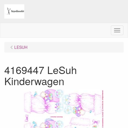
M
e
n
LESUH
u
4169447 LeSuh
Kinderwagen