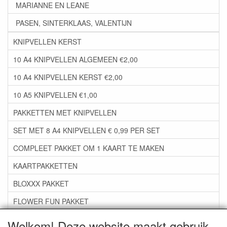
MARIANNE EN LEANE
PASEN, SINTERKLAAS, VALENTIJN
KNIPVELLEN KERST
10 A4 KNIPVELLEN ALGEMEEN €2,00
10 A4 KNIPVELLEN KERST €2,00
10 A5 KNIPVELLEN €1,00
PAKKETTEN MET KNIPVELLEN
SET MET 8 A4 KNIPVELLEN € 0,99 PER SET
COMPLEET PAKKET OM 1 KAART TE MAKEN
KAARTPAKKETTEN
BLOXXX PAKKET
FLOWER FUN PAKKET
***GROEP 06*** TAPE/LIJM SNIJMALLEN STEMPELS
Welkom! Deze website maakt gebruik