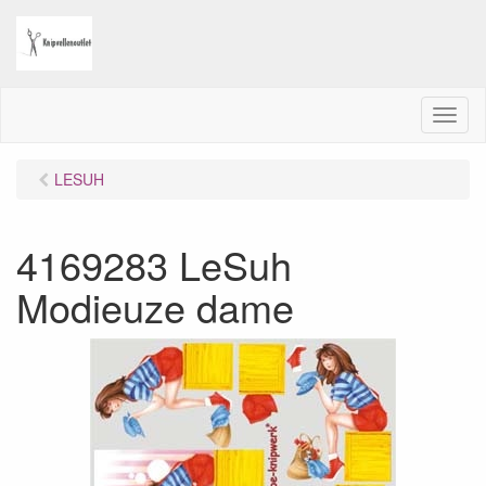
M
e
n
LESUH
u
4169283 LeSuh
Modieuze dame