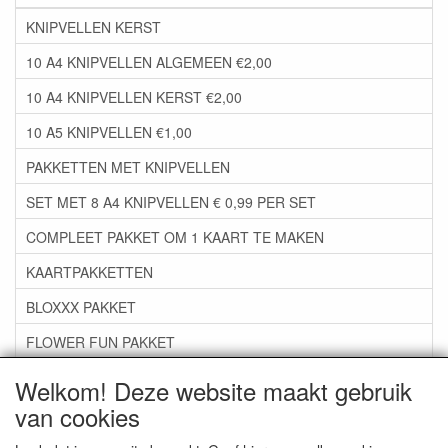
KNIPVELLEN KERST
10 A4 KNIPVELLEN ALGEMEEN €2,00
10 A4 KNIPVELLEN KERST €2,00
10 A5 KNIPVELLEN €1,00
PAKKETTEN MET KNIPVELLEN
SET MET 8 A4 KNIPVELLEN € 0,99 PER SET
COMPLEET PAKKET OM 1 KAART TE MAKEN
KAARTPAKKETTEN
BLOXXX PAKKET
FLOWER FUN PAKKET
***GROEP 06*** TAPE/LIJM SNIJMALLEN STEMPELS
Welkom! Deze website maakt gebruik
van cookies
***GROEP 07*** KAARTEN +SCRAP TOEBEHOREN