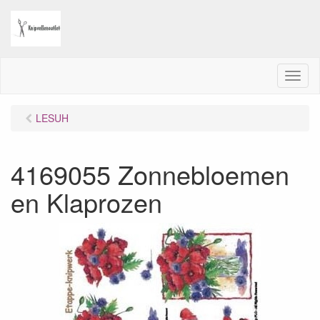
M
e
n
LESUH
u
4169055 Zonnebloemen
en Klaprozen