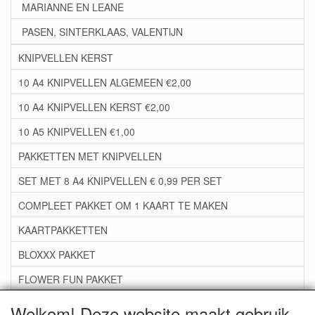
MARIANNE EN LEANE
PASEN, SINTERKLAAS, VALENTIJN
KNIPVELLEN KERST
10 A4 KNIPVELLEN ALGEMEEN €2,00
10 A4 KNIPVELLEN KERST €2,00
10 A5 KNIPVELLEN €1,00
PAKKETTEN MET KNIPVELLEN
SET MET 8 A4 KNIPVELLEN € 0,99 PER SET
COMPLEET PAKKET OM 1 KAART TE MAKEN
KAARTPAKKETTEN
BLOXXX PAKKET
FLOWER FUN PAKKET
***GROEP 06*** TAPE/LIJM SNIJMALLEN STEMPELS
Welkom! Deze website maakt gebruik