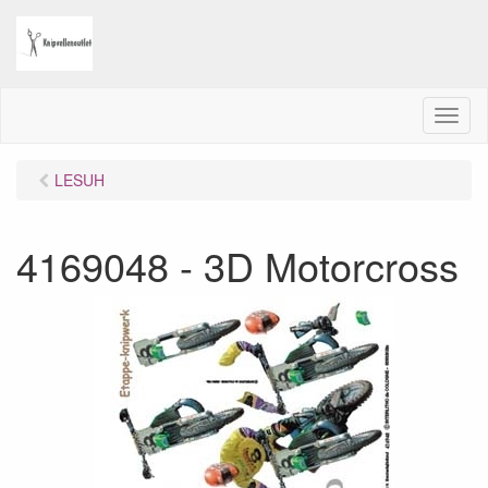
M
e
n
LESUH
u
4169048 - 3D Motorcross