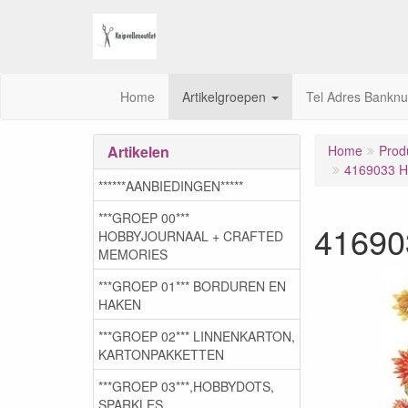
Home
Artikelgroepen
Tel Adres Bankn
Artikelen
Home
Prod
4169033 Ho
******AANBIEDINGEN*****
***GROEP 00***
416903
HOBBYJOURNAAL + CRAFTED
MEMORIES
***GROEP 01*** BORDUREN EN
HAKEN
***GROEP 02*** LINNENKARTON,
KARTONPAKKETTEN
***GROEP 03***,HOBBYDOTS,
SPARKLES