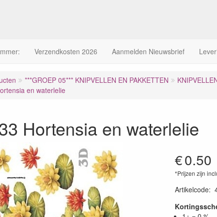
ummer:
Verzendkosten 2026
Aanmelden Nieuwsbrief
Lever
ucten
***GROEP 05*** KNIPVELLEN EN PAKKETTEN
KNIPVELLE
rtensia en waterlelie
3 Hortensia en waterlelie
€
0.50
*Prijzen zijn inc
Artikelcode
:
Kortingssc
1+ = 0 %