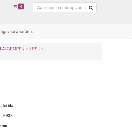
0
Zoeken
ingsvoorwaarden.
N ALGEMEEN
LESUH
lusief btw
416933
hema