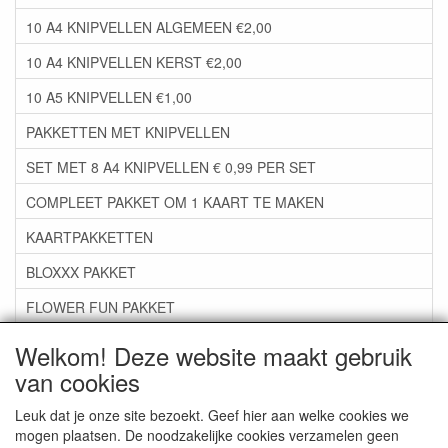
10 A4 KNIPVELLEN ALGEMEEN €2,00
10 A4 KNIPVELLEN KERST €2,00
10 A5 KNIPVELLEN €1,00
PAKKETTEN MET KNIPVELLEN
SET MET 8 A4 KNIPVELLEN € 0,99 PER SET
COMPLEET PAKKET OM 1 KAART TE MAKEN
KAARTPAKKETTEN
BLOXXX PAKKET
FLOWER FUN PAKKET
***GROEP 06*** TAPE/LIJM SNIJMALLEN STEMPELS
Welkom! Deze website maakt gebruik
van cookies
***GROEP 07*** KAARTEN +SCRAP TOEBEHOREN
***GROEP 08*** TEKENEN EN KLEUREN, GELPEN,MARKER
Leuk dat je onze site bezoekt. Geef hier aan welke cookies we
mogen plaatsen. De noodzakelijke cookies verzamelen geen