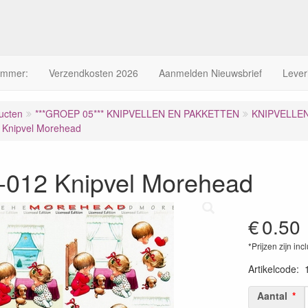
ummer:
Verzendkosten 2026
Aanmelden Nieuwsbrief
Lever
ucten
***GROEP 05*** KNIPVELLEN EN PAKKETTEN
KNIPVELLE
 Knipvel Morehead
-012 Knipvel Morehead
€
0.50
*Prijzen zijn inc
Artikelcode
:
Aantal