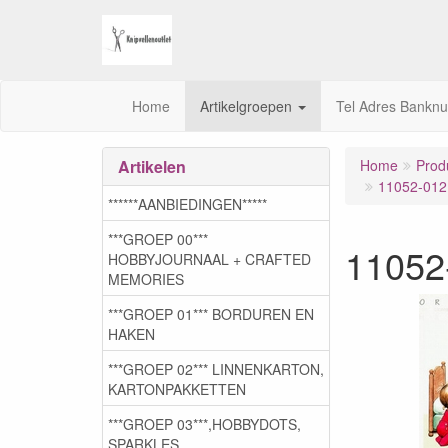
Home
Artikelgroepen
Tel Adres Bankn
Artikelen
Home
Prod
11052-012
******AANBIEDINGEN*****
***GROEP 00***
11052
HOBBYJOURNAAL + CRAFTED
MEMORIES
***GROEP 01*** BORDUREN EN
HAKEN
***GROEP 02*** LINNENKARTON,
KARTONPAKKETTEN
***GROEP 03***,HOBBYDOTS,
SPARKLES