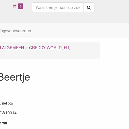
0
Zoeken
ingsvoorwaarden.
N ALGEMEEN
CREDDY WORLD, HJ,
eertje
lusief btw
CW10014
hema