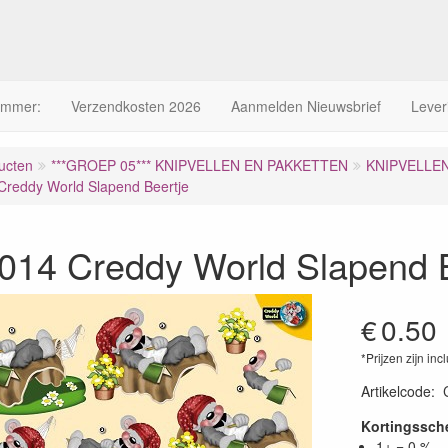
ummer:
Verzendkosten 2026
Aanmelden Nieuwsbrief
Lever
ucten
***GROEP 05*** KNIPVELLEN EN PAKKETTEN
KNIPVELLE
reddy World Slapend Beertje
14 Creddy World Slapend B
€
0.50
*Prijzen zijn inc
Artikelcode
:
Kortingssc
1+ = 0 %