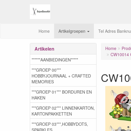
Home
Artikelgroepen
Tel Adres Bankn
Artikelen
Home
Prod
CW10014 C
******AANBIEDINGEN*****
***GROEP 00***
CW100
HOBBYJOURNAAL + CRAFTED
MEMORIES
***GROEP 01*** BORDUREN EN
HAKEN
***GROEP 02*** LINNENKARTON,
KARTONPAKKETTEN
***GROEP 03***,HOBBYDOTS,
SPARKLES