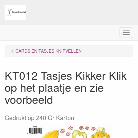
M
e
n
CARDS EN TASJES KNIPVELLEN
u
KT012 Tasjes Kikker Klik
op het plaatje en zie
voorbeeld
Gedrukt op 240 Gr Karton