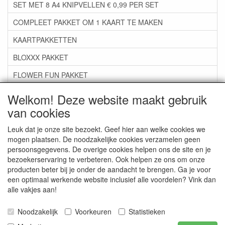
SET MET 8 A4 KNIPVELLEN € 0,99 PER SET
COMPLEET PAKKET OM 1 KAART TE MAKEN
KAARTPAKKETTEN
BLOXXX PAKKET
FLOWER FUN PAKKET
***GROEP 06*** TAPE/LIJM SNIJMALLEN STEMPELS
Welkom! Deze website maakt gebruik
van cookies
***GROEP 07*** KAARTEN +SCRAP TOEBEHOREN
***GROEP 08*** TEKENEN EN KLEUREN, GELPEN,MARKER
Leuk dat je onze site bezoekt. Geef hier aan welke cookies we
mogen plaatsen. De noodzakelijke cookies verzamelen geen
***GROEP 09*** KRALEN EN TOEBEHOREN
persoonsgegevens. De overige cookies helpen ons de site en je
bezoekerservaring te verbeteren. Ook helpen ze ons om onze
***GROEP 10*** WENSKAARTEN MET ENV. €0,75
producten beter bij je onder de aandacht te brengen. Ga je voor
een optimaal werkende website inclusief alle voordelen? Vink dan
alle vakjes aan!
Service
Artikelgroepen
Noodzakelijk
Voorkeuren
Statistieken