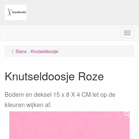
M
e
n
Stans - Knutseldoosje
u
Knutseldoosje Roze
Bodem en deksel 15 x 8 X 4 CM let op de
kleuren wijken af.