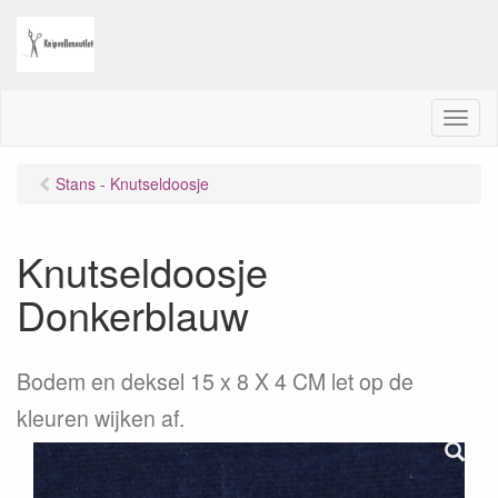
M
e
n
Stans - Knutseldoosje
u
Knutseldoosje
Donkerblauw
Bodem en deksel 15 x 8 X 4 CM let op de
kleuren wijken af.