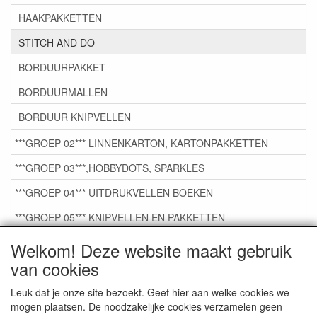
HAAKPAKKETTEN
STITCH AND DO
BORDUURPAKKET
BORDUURMALLEN
BORDUUR KNIPVELLEN
***GROEP 02*** LINNENKARTON, KARTONPAKKETTEN
***GROEP 03***,HOBBYDOTS, SPARKLES
***GROEP 04*** UITDRUKVELLEN BOEKEN
***GROEP 05*** KNIPVELLEN EN PAKKETTEN
***GROEP 06*** TAPE/LIJM SNIJMALLEN STEMPELS
Welkom! Deze website maakt gebruik
van cookies
***GROEP 07*** KAARTEN +SCRAP TOEBEHOREN
***GROEP 08*** TEKENEN EN KLEUREN, GELPEN,MARKER
Leuk dat je onze site bezoekt. Geef hier aan welke cookies we
mogen plaatsen. De noodzakelijke cookies verzamelen geen
***GROEP 09*** KRALEN EN TOEBEHOREN