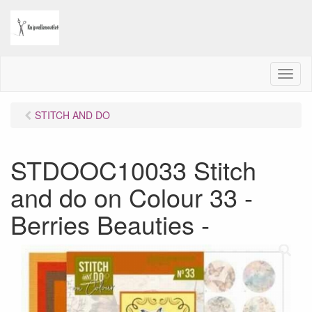
M
e
n
STITCH AND DO
u
STDOOC10033 Stitch
and do on Colour 33 -
Berries Beauties -