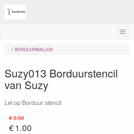
M
e
n
BORDUURMALLEN
u
Suzy013 Borduurstencil
van Suzy
Let op Borduur stencil
€ 3.50
€
1.00