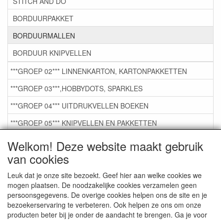
STITCH AND DO
BORDUURPAKKET
BORDUURMALLEN
BORDUUR KNIPVELLEN
***GROEP 02*** LINNENKARTON, KARTONPAKKETTEN
***GROEP 03***,HOBBYDOTS, SPARKLES
***GROEP 04*** UITDRUKVELLEN BOEKEN
***GROEP 05*** KNIPVELLEN EN PAKKETTEN
***GROEP 06*** TAPE/LIJM SNIJMALLEN STEMPELS
Welkom! Deze website maakt gebruik
van cookies
***GROEP 07*** KAARTEN +SCRAP TOEBEHOREN
***GROEP 08*** TEKENEN EN KLEUREN, GELPEN,MARKER
Leuk dat je onze site bezoekt. Geef hier aan welke cookies we
mogen plaatsen. De noodzakelijke cookies verzamelen geen
***GROEP 09*** KRALEN EN TOEBEHOREN
persoonsgegevens. De overige cookies helpen ons de site en je
bezoekerservaring te verbeteren. Ook helpen ze ons om onze
***GROEP 10*** WENSKAARTEN MET ENV. €0,75
producten beter bij je onder de aandacht te brengen. Ga je voor