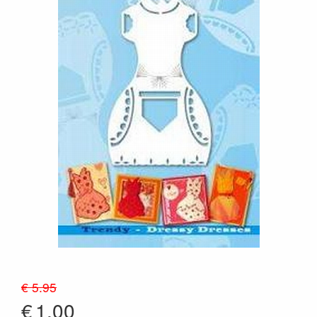
€ 5.95
€
1.00