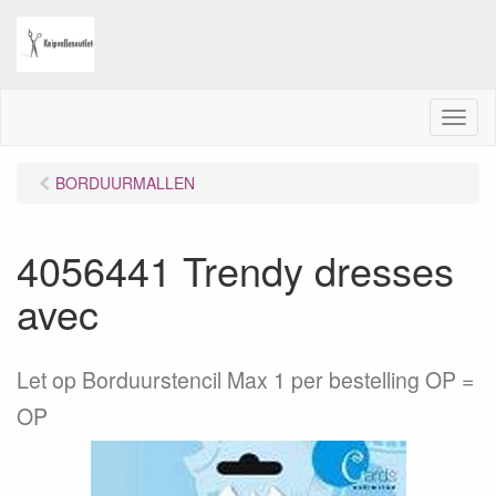
M
e
n
BORDUURMALLEN
u
4056441 Trendy dresses
avec
Let op Borduurstencil Max 1 per bestelling OP =
OP