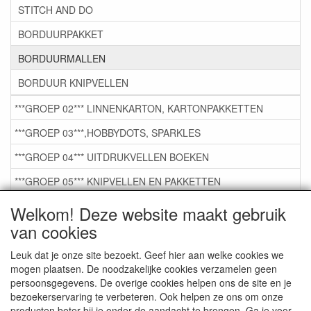
STITCH AND DO
BORDUURPAKKET
BORDUURMALLEN
BORDUUR KNIPVELLEN
***GROEP 02*** LINNENKARTON, KARTONPAKKETTEN
***GROEP 03***,HOBBYDOTS, SPARKLES
***GROEP 04*** UITDRUKVELLEN BOEKEN
***GROEP 05*** KNIPVELLEN EN PAKKETTEN
***GROEP 06*** TAPE/LIJM SNIJMALLEN STEMPELS
Welkom! Deze website maakt gebruik
van cookies
***GROEP 07*** KAARTEN +SCRAP TOEBEHOREN
***GROEP 08*** TEKENEN EN KLEUREN, GELPEN,MARKER
Leuk dat je onze site bezoekt. Geef hier aan welke cookies we
mogen plaatsen. De noodzakelijke cookies verzamelen geen
***GROEP 09*** KRALEN EN TOEBEHOREN
persoonsgegevens. De overige cookies helpen ons de site en je
bezoekerservaring te verbeteren. Ook helpen ze ons om onze
***GROEP 10*** WENSKAARTEN MET ENV. €0,75
producten beter bij je onder de aandacht te brengen. Ga je voor