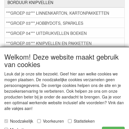
BORDUUR KNIPVELLEN
***GROEP 02*** LINNENKARTON, KARTONPAKKETTEN
***GROEP 03***,HOBBYDOTS, SPARKLES
***GROEP 04*** UITDRUKVELLEN BOEKEN
***GROEP 05*** KNIPVELLEN EN PAKKETTEN
***GROEP 06*** TAPE/LIJM SNIJMALLEN STEMPELS
Welkom! Deze website maakt gebruik
van cookies
***GROEP 07*** KAARTEN +SCRAP TOEBEHOREN
***GROEP 08*** TEKENEN EN KLEUREN, GELPEN,MARKER
Leuk dat je onze site bezoekt. Geef hier aan welke cookies we
mogen plaatsen. De noodzakelijke cookies verzamelen geen
***GROEP 09*** KRALEN EN TOEBEHOREN
persoonsgegevens. De overige cookies helpen ons de site en je
bezoekerservaring te verbeteren. Ook helpen ze ons om onze
***GROEP 10*** WENSKAARTEN MET ENV. €0,75
producten beter bij je onder de aandacht te brengen. Ga je voor
een optimaal werkende website inclusief alle voordelen? Vink dan
alle vakjes aan!
Service
Artikelgroepen
Noodzakelijk
Voorkeuren
Statistieken