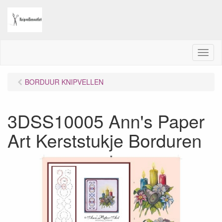
M
e
n
BORDUUR KNIPVELLEN
u
3DSS10005 Ann's Paper
Art Kerststukje Borduren