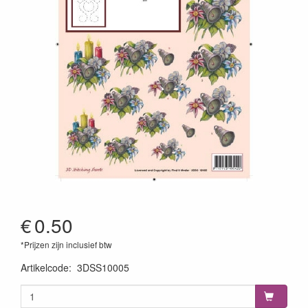
€
0.50
*Prijzen zijn inclusief btw
Artikelcode
:
3DSS10005