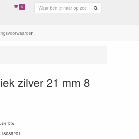
0
Zoeken
ingsvoorwaarden.
ek zilver 21 mm 8
lusief btw
118089201