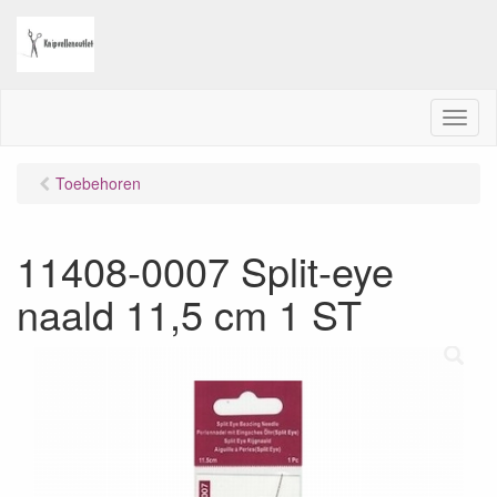
M
e
n
Toebehoren
u
11408-0007 Split-eye
naald 11,5 cm 1 ST