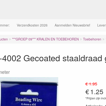
ummer:
Verzendkosten 2026
Aanmelden Nieuwsbrief
Lever
ucten
***GROEP 09*** KRALEN EN TOEBEHOREN
Toebehoren
-4002 Gecoated staaldraad
meter
€ 1.95
€
1.25
*Prijzen zijn inc