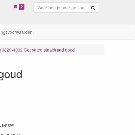
0
Zoeken
ingsvoorwaarden.
10829-4002 Gecoated staaldraad goud
 goud
lusief btw