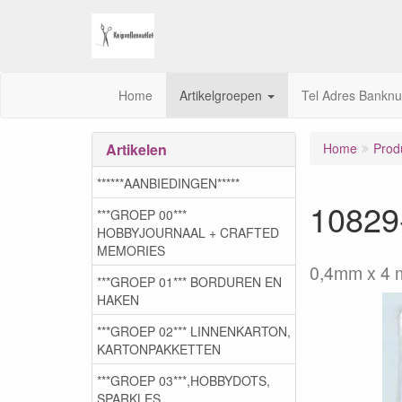
Home
Artikelgroepen
Tel Adres Bankn
Artikelen
Home
Prod
******AANBIEDINGEN*****
10829
***GROEP 00***
HOBBYJOURNAAL + CRAFTED
MEMORIES
0,4mm x 4 
***GROEP 01*** BORDUREN EN
HAKEN
***GROEP 02*** LINNENKARTON,
KARTONPAKKETTEN
***GROEP 03***,HOBBYDOTS,
SPARKLES