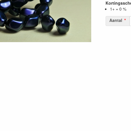
Kortingssc
1+ = 0 %
Aantal