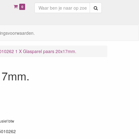
0
Zoeken
ingsvoorwaarden.
010262 1 X Glasparel paars 20x17mm.
x17mm.
lusief btw
5010262