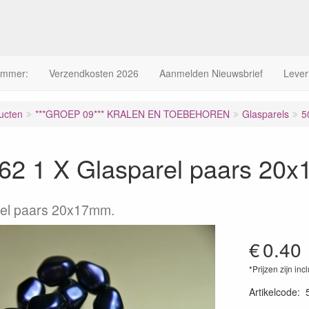
ummer:
Verzendkosten 2026
Aanmelden Nieuwsbrief
Lever
ucten
***GROEP 09*** KRALEN EN TOEBEHOREN
Glasparels
5
62 1 X Glasparel paars 20
rel paars 20x17mm.
€
0.40
*Prijzen zijn inc
Artikelcode
: