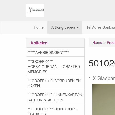
Home
Artikelgroepen
Tel Adres Bankn
Artikelen
Home
Prod
******AANBIEDINGEN*****
50102
***GROEP 00***
HOBBYJOURNAAL + CRAFTED
MEMORIES
1 X Glaspa
***GROEP 01*** BORDUREN EN
HAKEN
***GROEP 02*** LINNENKARTON,
KARTONPAKKETTEN
***GROEP 03***,HOBBYDOTS,
SPARKLES