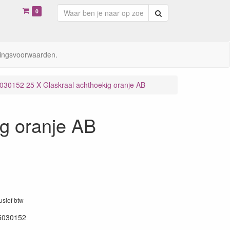
0
Zoeken
ingsvoorwaarden.
030152 25 X Glaskraal achthoekig oranje AB
g oranje AB
lusief btw
5030152