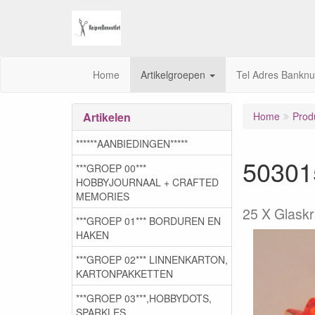
Home
Artikelgroepen
Tel Adres Bankn
Artikelen
Home
Prod
******AANBIEDINGEN*****
503015
***GROEP 00***
HOBBYJOURNAAL + CRAFTED
MEMORIES
25 X Glask
***GROEP 01*** BORDUREN EN
HAKEN
***GROEP 02*** LINNENKARTON,
KARTONPAKKETTEN
***GROEP 03***,HOBBYDOTS,
SPARKLES