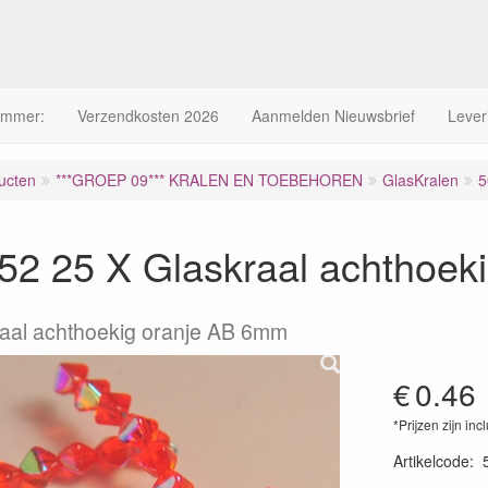
ummer:
Verzendkosten 2026
Aanmelden Nieuwsbrief
Lever
ucten
***GROEP 09*** KRALEN EN TOEBEHOREN
GlasKralen
5
2 25 X Glaskraal achthoeki
raal achthoekig oranje AB 6mm
€
0.46
*Prijzen zijn inc
Artikelcode
: