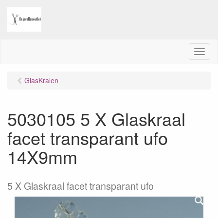
M
e
n
GlasKralen
u
5030105 5 X Glaskraal
facet transparant ufo
14X9mm
5 X Glaskraal facet transparant ufo