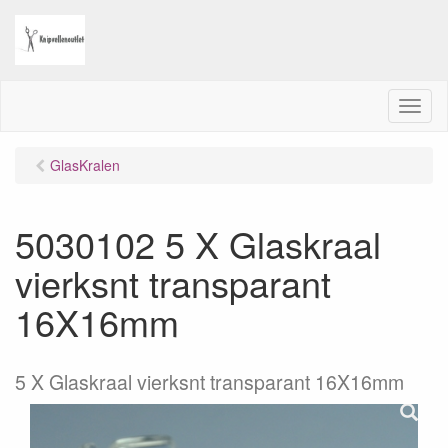
M
e
n
GlasKralen
u
5030102 5 X Glaskraal
vierksnt transparant
16X16mm
5 X Glaskraal vierksnt transparant 16X16mm