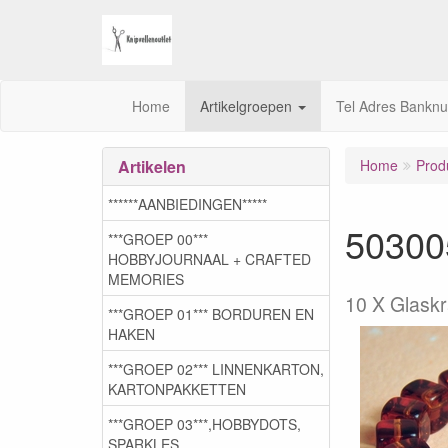
Home
Artikelgroepen
Tel Adres Bankn
Artikelen
Home
Prod
******AANBIEDINGEN*****
50300
***GROEP 00***
HOBBYJOURNAAL + CRAFTED
MEMORIES
10 X Glask
***GROEP 01*** BORDUREN EN
HAKEN
***GROEP 02*** LINNENKARTON,
KARTONPAKKETTEN
***GROEP 03***,HOBBYDOTS,
SPARKLES