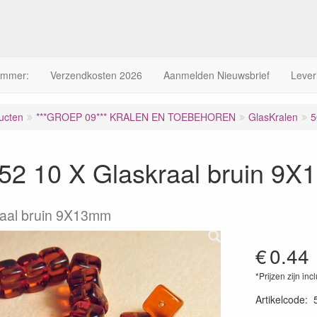
ummer:
Verzendkosten 2026
Aanmelden Nieuwsbrief
Lever
ucten
***GROEP 09*** KRALEN EN TOEBEHOREN
GlasKralen
5
52 10 X Glaskraal bruin 9
raal bruin 9X13mm
€
0.44
*Prijzen zijn inc
Artikelcode
: