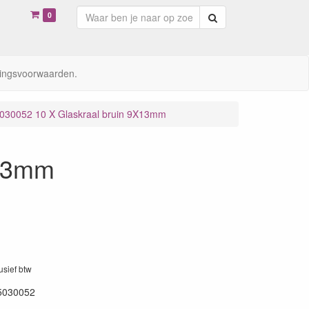
0
Zoeken
ingsvoorwaarden.
030052 10 X Glaskraal bruin 9X13mm
X13mm
lusief btw
5030052