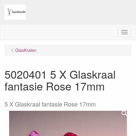
M
e
n
GlasKralen
u
5020401 5 X Glaskraal
fantasie Rose 17mm
5 X Glaskraal fantasie Rose 17mm