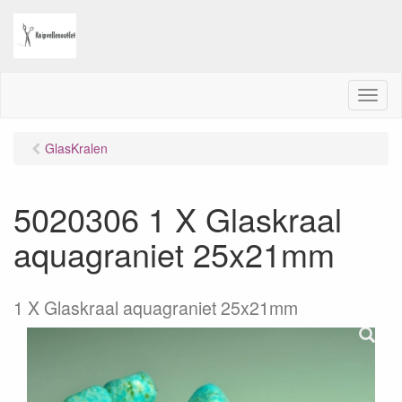
M
e
n
GlasKralen
u
5020306 1 X Glaskraal
aquagraniet 25x21mm
1 X Glaskraal aquagraniet 25x21mm