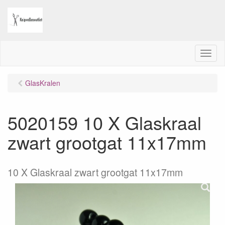
M
e
n
GlasKralen
u
5020159 10 X Glaskraal
zwart grootgat 11x17mm
10 X Glaskraal zwart grootgat 11x17mm