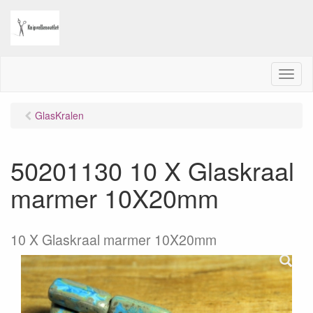
M
e
n
GlasKralen
u
50201130 10 X Glaskraal
marmer 10X20mm
10 X Glaskraal marmer 10X20mm