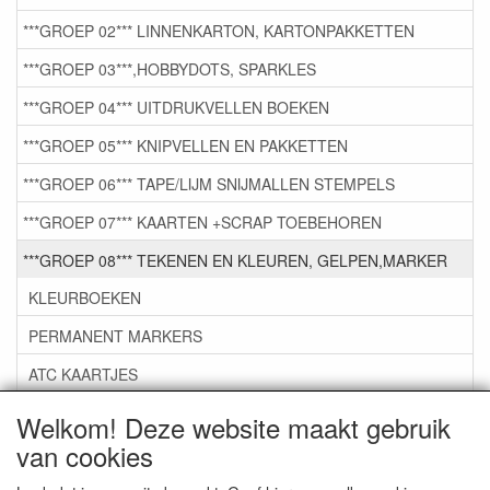
***GROEP 02*** LINNENKARTON, KARTONPAKKETTEN
***GROEP 03***,HOBBYDOTS, SPARKLES
***GROEP 04*** UITDRUKVELLEN BOEKEN
***GROEP 05*** KNIPVELLEN EN PAKKETTEN
***GROEP 06*** TAPE/LIJM SNIJMALLEN STEMPELS
***GROEP 07*** KAARTEN +SCRAP TOEBEHOREN
***GROEP 08*** TEKENEN EN KLEUREN, GELPEN,MARKER
KLEURBOEKEN
PERMANENT MARKERS
ATC KAARTJES
DIAMOND DOTS en Diamond Flower Set
Welkom! Deze website maakt gebruik
van cookies
DIVERSEN
GELPENNEN