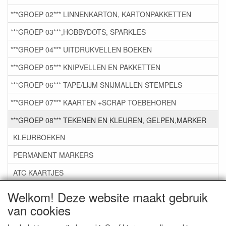
***GROEP 02*** LINNENKARTON, KARTONPAKKETTEN
***GROEP 03***,HOBBYDOTS, SPARKLES
***GROEP 04*** UITDRUKVELLEN BOEKEN
***GROEP 05*** KNIPVELLEN EN PAKKETTEN
***GROEP 06*** TAPE/LIJM SNIJMALLEN STEMPELS
***GROEP 07*** KAARTEN +SCRAP TOEBEHOREN
***GROEP 08*** TEKENEN EN KLEUREN, GELPEN,MARKER
KLEURBOEKEN
PERMANENT MARKERS
ATC KAARTJES
DIAMOND DOTS en Diamond Flower Set
Welkom! Deze website maakt gebruik
van cookies
DIVERSEN
GELPENNEN