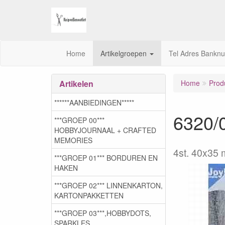
Home
Artikelgroepen
Tel Adres Bankn
Artikelen
Home
Prod
******AANBIEDINGEN*****
6320/0
***GROEP 00***
HOBBYJOURNAAL + CRAFTED
MEMORIES
4st. 40x35
***GROEP 01*** BORDUREN EN
HAKEN
***GROEP 02*** LINNENKARTON,
KARTONPAKKETTEN
***GROEP 03***,HOBBYDOTS,
SPARKLES