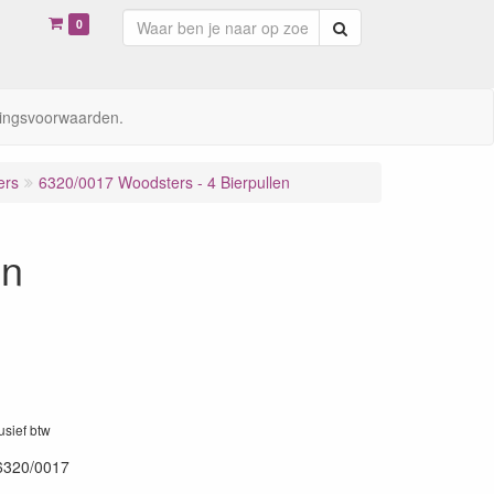
0
Zoeken
ingsvoorwaarden.
ers
6320/0017 Woodsters - 4 Bierpullen
en
lusief btw
6320/0017