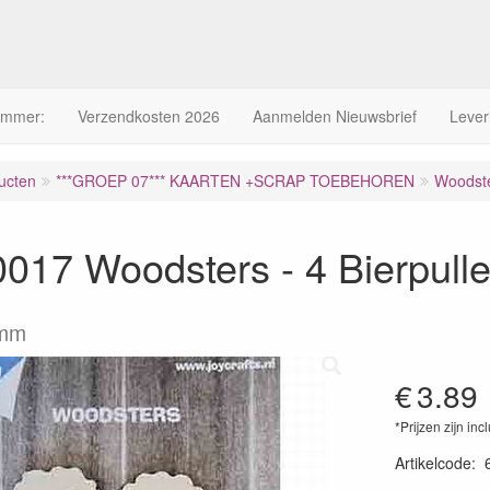
ummer:
Verzendkosten 2026
Aanmelden Nieuwsbrief
Lever
ucten
***GROEP 07*** KAARTEN +SCRAP TOEBEHOREN
Woodst
017 Woodsters - 4 Bierpull
 mm
€
3.89
*Prijzen zijn inc
Artikelcode
: