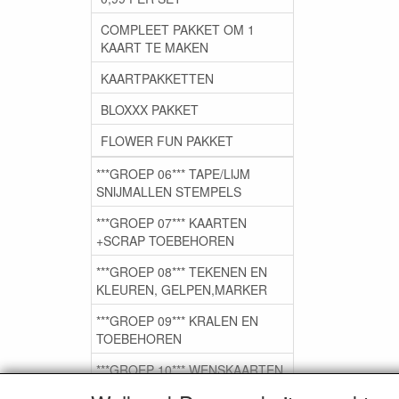
COMPLEET PAKKET OM 1
KAART TE MAKEN
KAARTPAKKETTEN
BLOXXX PAKKET
FLOWER FUN PAKKET
***GROEP 06*** TAPE/LIJM
SNIJMALLEN STEMPELS
***GROEP 07*** KAARTEN
+SCRAP TOEBEHOREN
***GROEP 08*** TEKENEN EN
KLEUREN, GELPEN,MARKER
***GROEP 09*** KRALEN EN
TOEBEHOREN
***GROEP 10*** WENSKAARTEN
MET ENV. €0,75