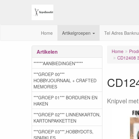
Home
Artikelgroepen
Tel Adres Bankn
Artikelen
Home
Prod
CD12408 3D
******AANBIEDINGEN*****
***GROEP 00***
CD124
HOBBYJOURNAAL + CRAFTED
MEMORIES
***GROEP 01*** BORDUREN EN
Knipvel met
HAKEN
***GROEP 02*** LINNENKARTON,
KARTONPAKKETTEN
***GROEP 03***,HOBBYDOTS,
SPARKLES