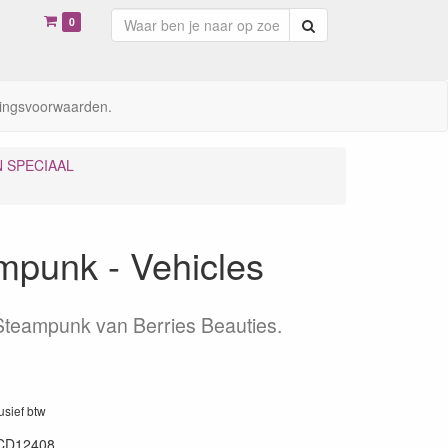
0
Zoeken
ingsvoorwaarden.
N SPECIAAL
mpunk - Vehicles
 Steampunk van Berries Beauties.
lusief btw
CD12408