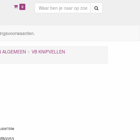
0
Zoeken
ingsvoorwaarden.
N ALGEMEEN
VB KNIPVELLEN
lusief btw
VB0053