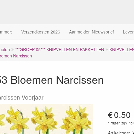
ummer:
Verzendkosten 2026
Aanmelden Nieuwsbrief
Lever
ucten
***GROEP 05*** KNIPVELLEN EN PAKKETTEN
KNIPVELLE
oemen Narcissen
3 Bloemen Narcissen
rcissen Voorjaar
€
0.50
*Prijzen zijn inc
Artikelcode
: