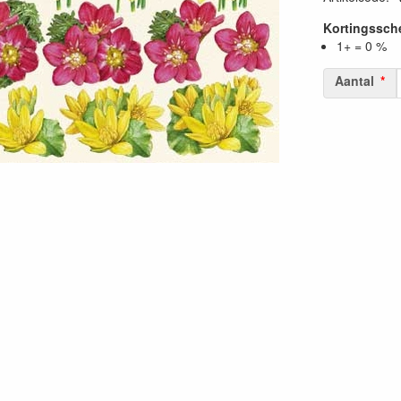
Kortingssc
1+ = 0 %
Aantal