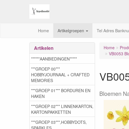
Home
Artikelgroepen
Tel Adres Bankn
Artikelen
Home
Prod
VB0053 Bl
******AANBIEDINGEN*****
***GROEP 00***
VB005
HOBBYJOURNAAL + CRAFTED
MEMORIES
***GROEP 01*** BORDUREN EN
Bloemen Na
HAKEN
***GROEP 02*** LINNENKARTON,
KARTONPAKKETTEN
***GROEP 03***,HOBBYDOTS,
SPARKLES