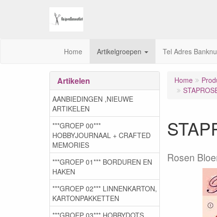
Home
Artikelgroepen
Tel Adres Bankn
Artikelen
Home
Prod
STAPROSES
AANBIEDINGEN ,NIEUWE
ARTIKELEN
STAPR
***GROEP 00***
HOBBYJOURNAAL + CRAFTED
MEMORIES
Rosen Blo
***GROEP 01*** BORDUREN EN
HAKEN
***GROEP 02*** LINNENKARTON,
KARTONPAKKETTEN
***GROEP 03***,HOBBYDOTS,