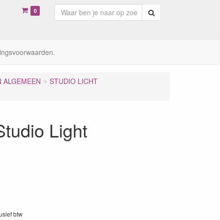
0
Zoeken
ingsvoorwaarden.
N ALGEMEEN
STUDIO LICHT
udio Light
lusief btw