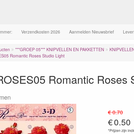
ummer:
Verzendkosten 2026
Aanmelden Nieuwsbrief
Lever
ucten
***GROEP 05*** KNIPVELLEN EN PAKKETTEN
KNIPVELLE
05 Romantic Roses Studio Light
OSES05 Romantic Roses St
emen
€ 0.70
€
0.50
*Prijzen zijn inc