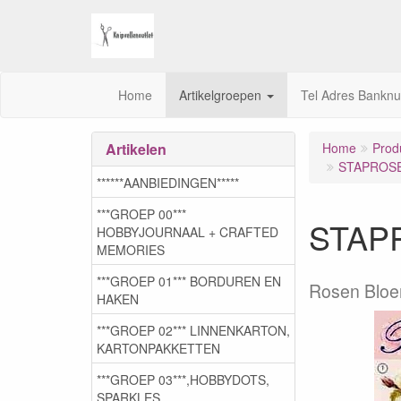
Home
Artikelgroepen
Tel Adres Bankn
Artikelen
Home
Prod
STAPROSES
******AANBIEDINGEN*****
***GROEP 00***
STAPR
HOBBYJOURNAAL + CRAFTED
MEMORIES
***GROEP 01*** BORDUREN EN
Rosen Blo
HAKEN
***GROEP 02*** LINNENKARTON,
KARTONPAKKETTEN
***GROEP 03***,HOBBYDOTS,
SPARKLES