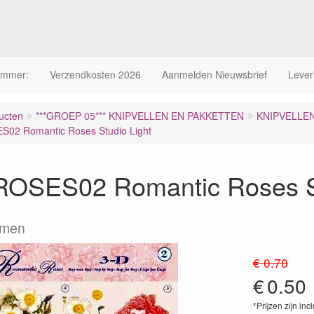
ummer:
Verzendkosten 2026
Aanmelden Nieuwsbrief
Lever
ucten
***GROEP 05*** KNIPVELLEN EN PAKKETTEN
KNIPVELLE
02 Romantic Roses Studio Light
OSES02 Romantic Roses St
emen
€ 0.70
€
0.50
*Prijzen zijn inc