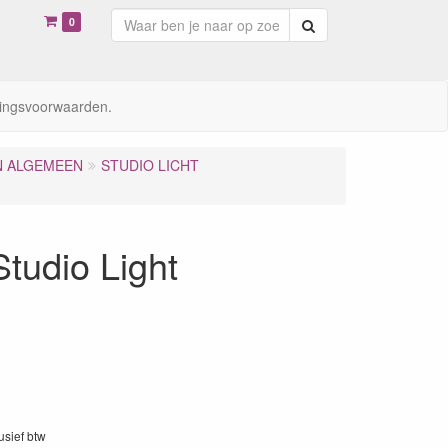
0
Zoeken
ingsvoorwaarden.
N ALGEMEEN
STUDIO LICHT
udio Light
lusief btw